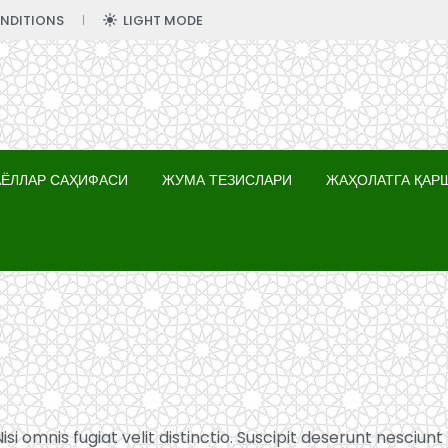
NDITIONS
LIGHT MODE
АЁЛЛАР САҲИФАСИ
ЖУМА ТЕЗИСЛАРИ
ЖАҲОЛАТГА ҚАР
si omnis fugiat velit distinctio. Suscipit deserunt nesciunt