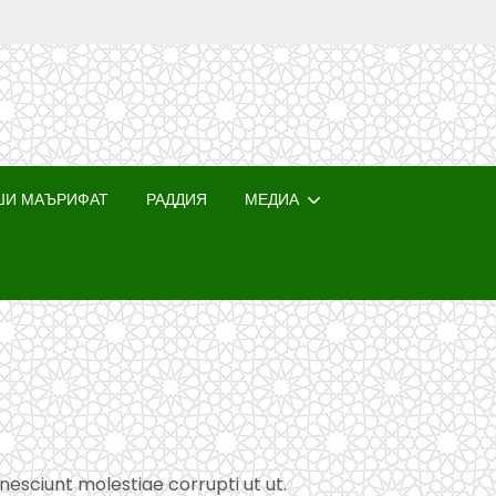
ШИ МАЪРИФАТ
РАДДИЯ
МЕДИА
 nesciunt molestiae corrupti ut ut.