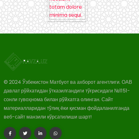
© 2024 Ўзбекистон Матбуот ва ахборот агентлиги. ОАВ
давлат рўйхатидан ўтказилгандиги тўғрисидаги №1151-
сонли гувоҳнома билан рўйхатга олинган. Сайт
материалларидан тўлиқ ёки қисман фойдаланилганда
веб-сайт манзили кўрсатилиши шарт!